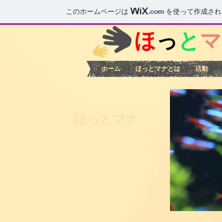
このホームページは
.com
を使って作成され
ほ
っ
と
マ
ホーム
ほっとマナとは
活動
​ほっとマナ